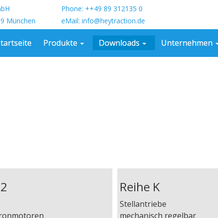
GmbH
Phone: ++49 89 312135 0
39 München
eMail: info@heytraction.de
tartseite
Produkte
Downloads
Unternehmen
G2
Reihe K
Stellantriebe
hronmotoren
mechanisch regelbar